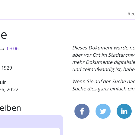
Re
se
→
Dieses Dokument wurde noch 
03.06
aber vor Ort im Stadtarchi
mehr Dokumente digitalisier
- 1929
und zeitaufwändig ist, habe
Wenn Sie auf der Suche nac
uir
Suche dies ganz einfach eins
26, 20:22
eiben