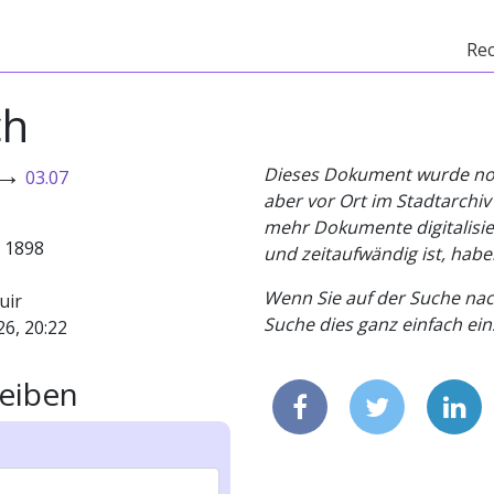
Re
ch
→
Dieses Dokument wurde noch 
03.07
aber vor Ort im Stadtarchi
mehr Dokumente digitalisier
- 1898
und zeitaufwändig ist, habe
Wenn Sie auf der Suche nac
uir
Suche dies ganz einfach eins
26, 20:22
eiben