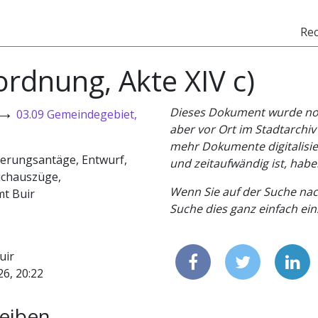
Re
rdnung, Akte XIV c)
→
Dieses Dokument wurde noch 
03.09 Gemeindegebiet,
aber vor Ort im Stadtarchi
mehr Dokumente digitalisier
nderungsantäge, Entwurf,
und zeitaufwändig ist, habe
uchauszüge,
Wenn Sie auf der Suche nac
mt Buir
Suche dies ganz einfach eins
uir
26, 20:22
eiben