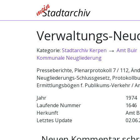
Verwaltungs-Neuo
→
Kategorie:
Stadtarchiv Kerpen
Amt Buir
Kommunale Neugliederung
Presseberichte, Plenarprotokoll 7 / 112, Ä
Neugliederungs-Schlussgesetz, Protokollb
Ermittlungsbögen f. Publikums-Verkehr / A
Jahr
1974
Laufende Nummer
1646
Herkunft
Amt B
Letztes Update
02.06.
Neuen Kommentar schr