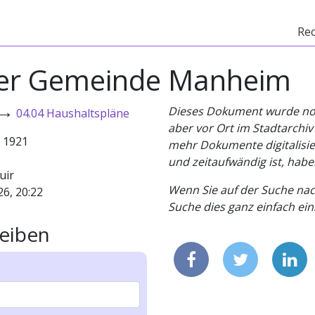
Re
der Gemeinde Manheim
→
Dieses Dokument wurde noch 
04.04 Haushaltspläne
aber vor Ort im Stadtarchi
- 1921
mehr Dokumente digitalisier
und zeitaufwändig ist, habe
uir
Wenn Sie auf der Suche nac
26, 20:22
Suche dies ganz einfach eins
eiben