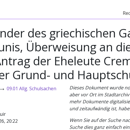
Re
inder des griechischen G
s, Überweisung an die
 Antrag der Eheleute Cr
er Grund- und Hauptschu
→
Dieses Dokument wurde noch 
09.01 Allg. Schulsachen
aber vor Ort im Stadtarchi
mehr Dokumente digitalisier
und zeitaufwändig ist, habe
uir
Wenn Sie auf der Suche nac
26, 20:22
Suche dies ganz einfach eins