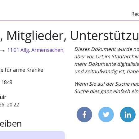
Re
 Mitglieder, Unterstütz
→
Dieses Dokument wurde noch 
11.01 Allg. Armensachen,
aber vor Ort im Stadtarchi
mehr Dokumente digitalisier
ge für arme Kranke
und zeitaufwändig ist, habe
- 1849
Wenn Sie auf der Suche nac
Suche dies ganz einfach eins
uir
26, 20:22
eiben