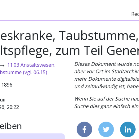
Re
steskranke, Taubstumme
ltspflege, zum Teil Gener
→
Dieses Dokument wurde noch 
11.03 Anstaltswesen,
aber vor Ort im Stadtarchi
bstumme (vgl. 06.15)
mehr Dokumente digitalisier
- 1896
und zeitaufwändig ist, habe
Wenn Sie auf der Suche nac
uir
Suche dies ganz einfach eins
26, 20:22
eiben