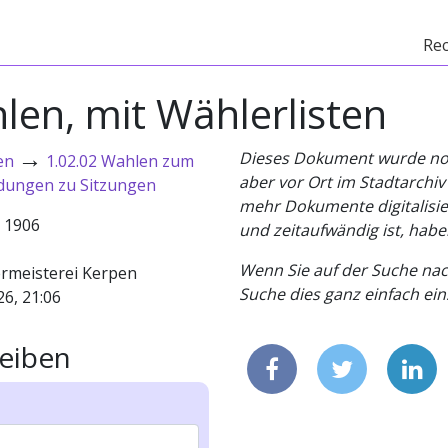
Re
en, mit Wählerlisten
→
Dieses Dokument wurde noch 
en
1.02.02 Wahlen zum
aber vor Ort im Stadtarchi
adungen zu Sitzungen
mehr Dokumente digitalisier
- 1906
und zeitaufwändig ist, habe
Wenn Sie auf der Suche nac
rmeisterei Kerpen
Suche dies ganz einfach eins
26, 21:06
eiben