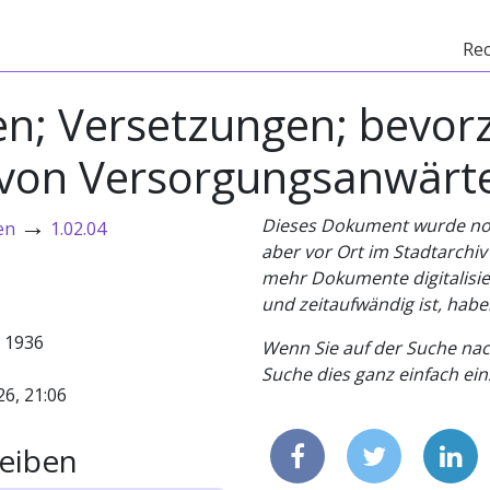
Re
en; Versetzungen; bevor
 von Versorgungsanwärt
→
Dieses Dokument wurde noch 
en
1.02.04
aber vor Ort im Stadtarchi
mehr Dokumente digitalisier
und zeitaufwändig ist, habe
- 1936
Wenn Sie auf der Suche nac
Suche dies ganz einfach eins
26, 21:06
eiben