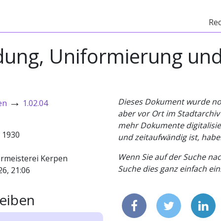
Re
ldung, Uniformierung un
→
Dieses Dokument wurde noch 
en
1.02.04
aber vor Ort im Stadtarchi
mehr Dokumente digitalisier
- 1930
und zeitaufwändig ist, habe
Wenn Sie auf der Suche nac
rmeisterei Kerpen
Suche dies ganz einfach eins
26, 21:06
eiben