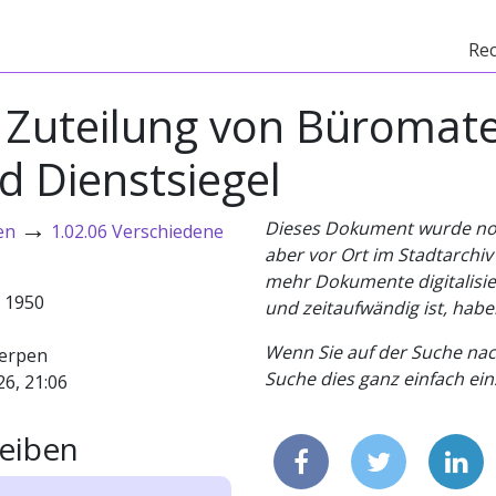
Re
Zuteilung von Büromater
d Dienstsiegel
→
Dieses Dokument wurde noch 
en
1.02.06 Verschiedene
aber vor Ort im Stadtarchi
mehr Dokumente digitalisier
- 1950
und zeitaufwändig ist, habe
Wenn Sie auf der Suche nac
erpen
Suche dies ganz einfach eins
26, 21:06
eiben