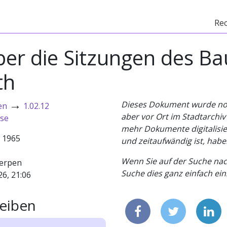
Re
ber die Sitzungen des B
th
→
Dieses Dokument wurde noch 
en
1.02.12
aber vor Ort im Stadtarchi
sse
mehr Dokumente digitalisier
- 1965
und zeitaufwändig ist, habe
Wenn Sie auf der Suche nac
erpen
Suche dies ganz einfach eins
26, 21:06
eiben