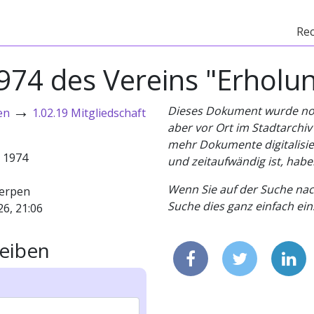
Re
74 des Vereins "Erholung 
→
Dieses Dokument wurde noch 
en
1.02.19 Mitgliedschaft
aber vor Ort im Stadtarchi
mehr Dokumente digitalisier
- 1974
und zeitaufwändig ist, habe
Wenn Sie auf der Suche nac
erpen
Suche dies ganz einfach eins
26, 21:06
eiben