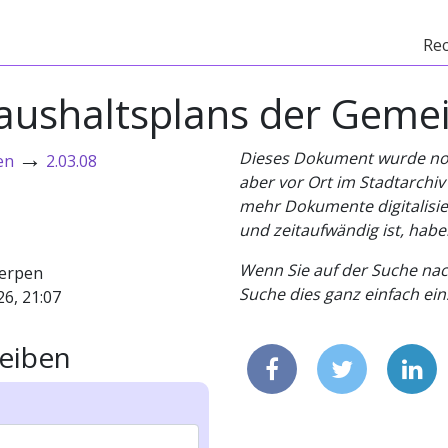
Re
Haushaltsplans der Geme
→
Dieses Dokument wurde noch 
en
2.03.08
aber vor Ort im Stadtarchi
mehr Dokumente digitalisier
und zeitaufwändig ist, habe
Wenn Sie auf der Suche nac
erpen
Suche dies ganz einfach eins
26, 21:07
eiben