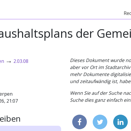
Re
Haushaltsplans der Geme
→
Dieses Dokument wurde noch 
en
2.03.08
aber vor Ort im Stadtarchi
mehr Dokumente digitalisier
und zeitaufwändig ist, habe
Wenn Sie auf der Suche nac
erpen
Suche dies ganz einfach eins
26, 21:07
eiben