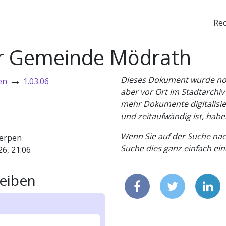
Re
er Gemeinde Mödrath
→
Dieses Dokument wurde noch 
en
1.03.06
aber vor Ort im Stadtarchi
mehr Dokumente digitalisier
und zeitaufwändig ist, habe
Wenn Sie auf der Suche nac
erpen
Suche dies ganz einfach eins
26, 21:06
eiben