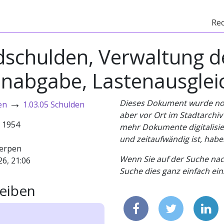
Re
schulden, Verwaltung d
abgabe, Lastenausgleic
→
Dieses Dokument wurde noch 
en
1.03.05 Schulden
aber vor Ort im Stadtarchi
- 1954
mehr Dokumente digitalisier
und zeitaufwändig ist, habe
erpen
Wenn Sie auf der Suche nac
26, 21:06
Suche dies ganz einfach eins
eiben