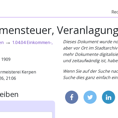
Re
nsteuer, Veranlagung,
→
Dieses Dokument wurde noch 
en
1.04.04 Einkommen-,
aber vor Ort im Stadtarchi
mehr Dokumente digitalisier
- 1909
und zeitaufwändig ist, habe
Wenn Sie auf der Suche nac
rmeisterei Kerpen
Suche dies ganz einfach eins
26, 21:06
eiben