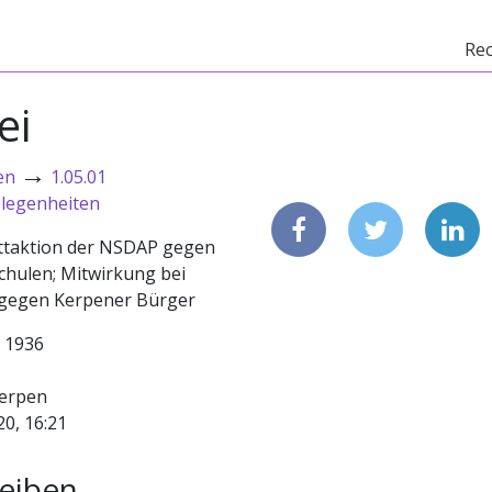
Re
ei
→
en
1.05.01
elegenheiten
ttaktion der NSDAP gegen
chulen; Mitwirkung bei
 gegen Kerpener Bürger
- 1936
erpen
20, 16:21
eiben