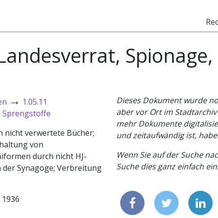
Re
, Landesverrat, Spionage,
→
Dieses Dokument wurde noch 
en
1.05.11
aber vor Ort im Stadtarchi
d Sprengstoffe
mehr Dokumente digitalisier
nicht verwertete Bücher;
und zeitaufwändig ist, habe
bhaltung von
Wenn Sie auf der Suche nac
iformen durch nicht HJ-
Suche dies ganz einfach eins
n der Synagoge; Verbreitung
- 1936