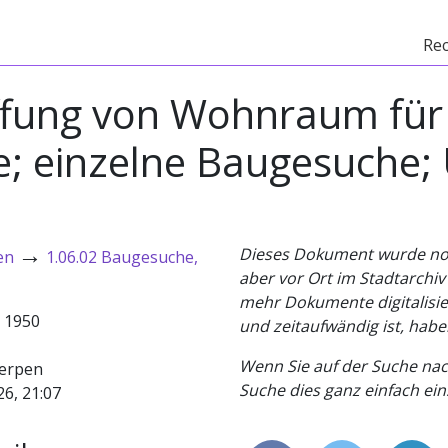
Re
ffung von Wohnraum für
te; einzelne Baugesuche
→
Dieses Dokument wurde noch 
en
1.06.02 Baugesuche,
aber vor Ort im Stadtarchi
mehr Dokumente digitalisier
- 1950
und zeitaufwändig ist, habe
Wenn Sie auf der Suche nac
erpen
Suche dies ganz einfach eins
26, 21:07