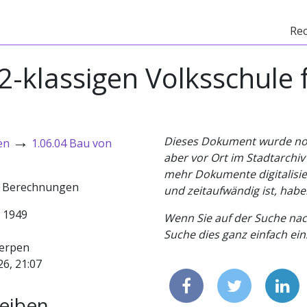
Re
2-klassigen Volksschule f
n
→
Dieses Dokument wurde noch 
en
1.06.04 Bau von
aber vor Ort im Stadtarchi
mehr Dokumente digitalisier
he Berechnungen
und zeitaufwändig ist, habe
- 1949
Wenn Sie auf der Suche nac
Suche dies ganz einfach eins
erpen
26, 21:07
eiben