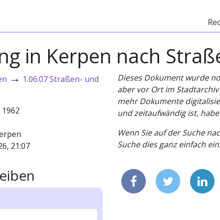
Re
g in Kerpen nach Straß
→
Dieses Dokument wurde noch 
en
1.06.07 Straßen- und
aber vor Ort im Stadtarchi
mehr Dokumente digitalisier
- 1962
und zeitaufwändig ist, habe
Wenn Sie auf der Suche nac
erpen
Suche dies ganz einfach eins
26, 21:07
eiben