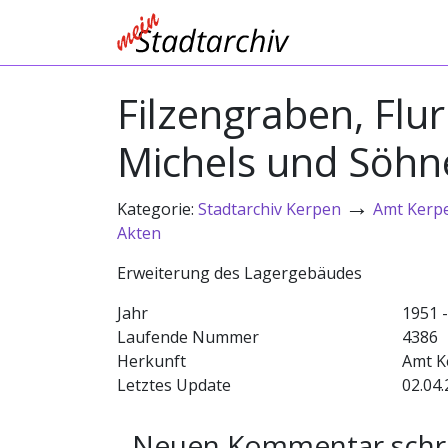
Filzengraben, Flu
Michels und Söhn
→
Kategorie:
Stadtarchiv Kerpen
Amt Kerp
Akten
Erweiterung des Lagergebäudes
Jahr
1951 
Laufende Nummer
4386
Herkunft
Amt K
Letztes Update
02.04.
Neuen Kommentar schr