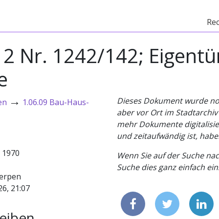
Re
r 2 Nr. 1242/142; Eigent
e
→
Dieses Dokument wurde noch 
en
1.06.09 Bau-Haus-
aber vor Ort im Stadtarchi
mehr Dokumente digitalisier
und zeitaufwändig ist, habe
- 1970
Wenn Sie auf der Suche nac
Suche dies ganz einfach eins
erpen
26, 21:07
eiben