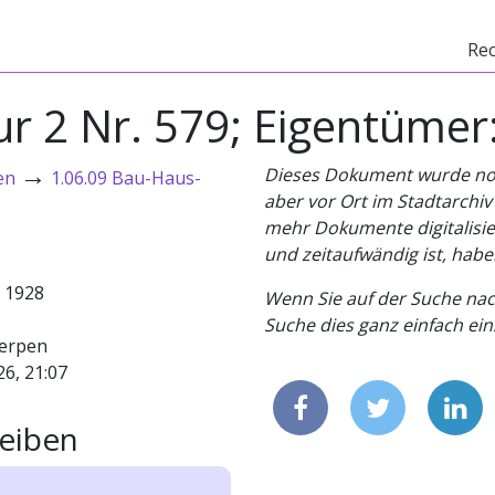
Re
lur 2 Nr. 579; Eigentümer
→
Dieses Dokument wurde noch 
en
1.06.09 Bau-Haus-
aber vor Ort im Stadtarchi
mehr Dokumente digitalisier
und zeitaufwändig ist, habe
- 1928
Wenn Sie auf der Suche nac
Suche dies ganz einfach eins
erpen
26, 21:07
eiben