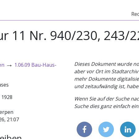
Re
ur 11 Nr. 940/230, 243/2
→
Dieses Dokument wurde noch 
en
1.06.09 Bau-Haus-
aber vor Ort im Stadtarchi
mehr Dokumente digitalisier
uses
und zeitaufwändig ist, habe
- 1928
Wenn Sie auf der Suche nac
Suche dies ganz einfach eins
erpen
26, 21:07
eiben