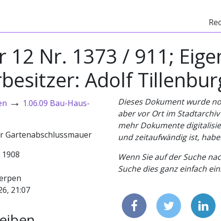
Re
r 12 Nr. 1373 / 911; Eig
esitzer: Adolf Tillenbur
→
Dieses Dokument wurde noch 
en
1.06.09 Bau-Haus-
aber vor Ort im Stadtarchi
mehr Dokumente digitalisier
er Gartenabschlussmauer
und zeitaufwändig ist, habe
- 1908
Wenn Sie auf der Suche nac
Suche dies ganz einfach eins
erpen
26, 21:07
eiben