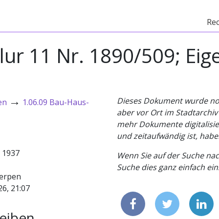
Re
Flur 11 Nr. 1890/509; Ei
→
Dieses Dokument wurde noch 
en
1.06.09 Bau-Haus-
aber vor Ort im Stadtarchi
mehr Dokumente digitalisier
und zeitaufwändig ist, habe
- 1937
Wenn Sie auf der Suche nac
Suche dies ganz einfach eins
erpen
26, 21:07
eiben