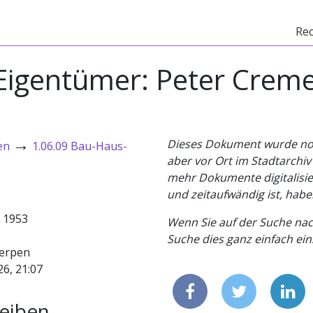
Re
igentümer: Peter Cremer
→
Dieses Dokument wurde noch 
en
1.06.09 Bau-Haus-
aber vor Ort im Stadtarchi
mehr Dokumente digitalisier
und zeitaufwändig ist, habe
- 1953
Wenn Sie auf der Suche nac
Suche dies ganz einfach eins
erpen
26, 21:07
eiben