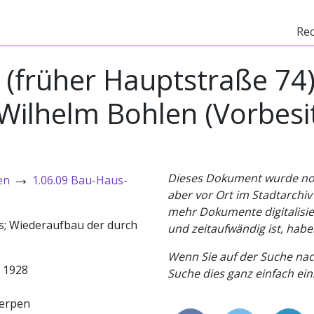
Re
 (früher Hauptstraße 74),
Wilhelm Bohlen (Vorbesit
→
Dieses Dokument wurde noch 
en
1.06.09 Bau-Haus-
aber vor Ort im Stadtarchi
mehr Dokumente digitalisier
s; Wiederaufbau der durch
und zeitaufwändig ist, habe
Wenn Sie auf der Suche nac
- 1928
Suche dies ganz einfach eins
erpen