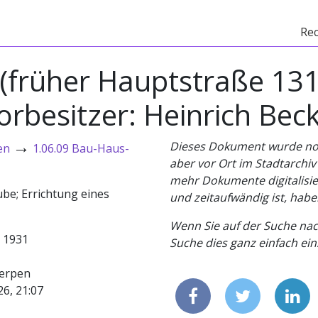
Re
? (früher Hauptstraße 13
orbesitzer: Heinrich Beck
→
Dieses Dokument wurde noch 
en
1.06.09 Bau-Haus-
aber vor Ort im Stadtarchi
mehr Dokumente digitalisier
be; Errichtung eines
und zeitaufwändig ist, habe
Wenn Sie auf der Suche nac
- 1931
Suche dies ganz einfach eins
erpen
26, 21:07