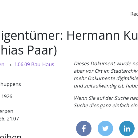
Re
 Eigentümer: Hermann Ku
thias Paar)
→
Dieses Dokument wurde noch 
en
1.06.09 Bau-Haus-
aber vor Ort im Stadtarchi
mehr Dokumente digitalisier
schuppens
und zeitaufwändig ist, habe
- 1926
Wenn Sie auf der Suche nac
Suche dies ganz einfach eins
erpen
26, 21:07
eiben