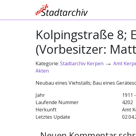
Kolpingstraße 8;
(Vorbesitzer: Mat
→
Kategorie:
Stadtarchiv Kerpen
Amt Kerp
Akten
Neubau eines Viehstalls; Bau eines Geräte
Jahr
1911 
Laufende Nummer
4202
Herkunft
Amt K
Letztes Update
02.04.
Neuen Kommentar schr