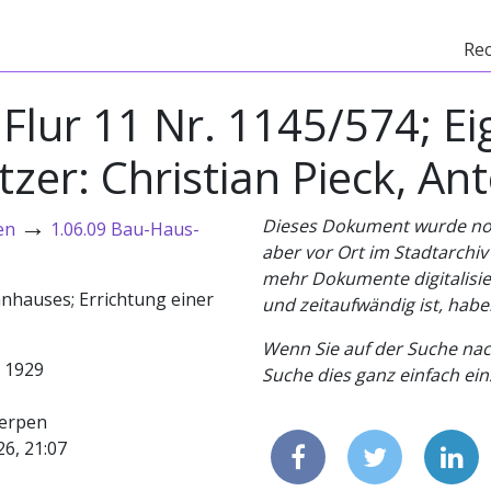
Re
 Flur 11 Nr. 1145/574; E
zer: Christian Pieck, Ant
→
Dieses Dokument wurde noch 
en
1.06.09 Bau-Haus-
aber vor Ort im Stadtarchi
mehr Dokumente digitalisier
nhauses; Errichtung einer
und zeitaufwändig ist, habe
Wenn Sie auf der Suche nac
- 1929
Suche dies ganz einfach eins
erpen
26, 21:07