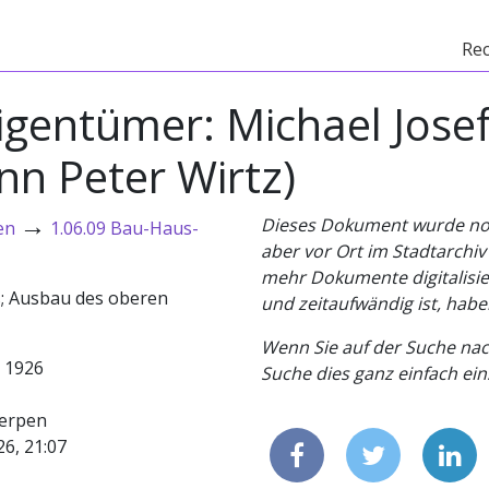
Re
gentümer: Michael Josef
nn Peter Wirtz)
→
Dieses Dokument wurde noch 
en
1.06.09 Bau-Haus-
aber vor Ort im Stadtarchi
mehr Dokumente digitalisier
s; Ausbau des oberen
und zeitaufwändig ist, habe
Wenn Sie auf der Suche nac
- 1926
Suche dies ganz einfach eins
erpen
26, 21:07