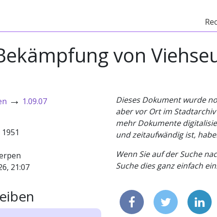
Re
ekämpfung von Viehse
→
Dieses Dokument wurde noch 
en
1.09.07
aber vor Ort im Stadtarchi
mehr Dokumente digitalisier
- 1951
und zeitaufwändig ist, habe
Wenn Sie auf der Suche nac
erpen
Suche dies ganz einfach eins
26, 21:07
eiben