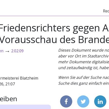
Re
iedensrichters gegen A
Vorausschau des Brande
→
Dieses Dokument wurde noch 
en
2.02.09
aber vor Ort im Stadtarchi
mehr Dokumente digitalisier
und zeitaufwändig ist, habe
Wenn Sie auf der Suche nac
rmeisterei Blatzheim
Suche dies ganz einfach eins
26, 21:07
eiben