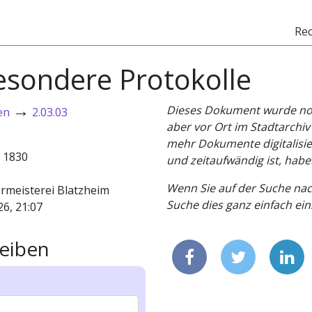
Re
esondere Protokolle
→
Dieses Dokument wurde noch 
en
2.03.03
aber vor Ort im Stadtarchi
mehr Dokumente digitalisier
- 1830
und zeitaufwändig ist, habe
Wenn Sie auf der Suche nac
rmeisterei Blatzheim
Suche dies ganz einfach eins
26, 21:07
eiben