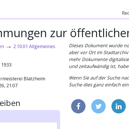
Re
mmungen zur öffentliche
→
Dieses Dokument wurde noch 
en
2.10.01 Allgemeines
aber vor Ort im Stadtarchi
mehr Dokumente digitalisier
- 1933
und zeitaufwändig ist, habe
Wenn Sie auf der Suche nac
rmeisterei Blatzheim
Suche dies ganz einfach eins
26, 21:07
eiben