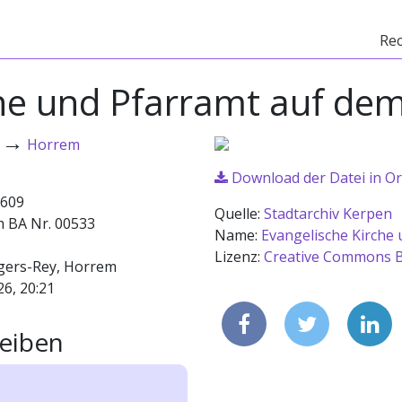
Re
che und Pfarramt auf de
→
Horrem
Download der Datei in Or
609
Quelle:
Stadtarchiv Kerpen
h BA Nr. 00533
Name:
Evangelische Kirche
Lizenz:
Creative Commons B
lgers-Rey, Horrem
26, 20:21
eiben