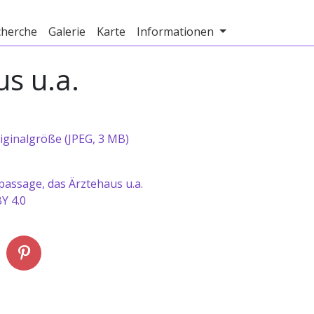
cherche
Galerie
Karte
Informationen
s u.a.
iginalgröße (JPEG, 3 MB)
passage, das Ärztehaus u.a.
Y 4.0