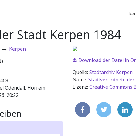
Re
der Stadt Kerpen 1984
→
Kerpen
Download der Datei in Or
U)
Quelle:
Stadtarchiv Kerpen
Name:
Stadtverordnete der
468
Lizenz:
Creative Commons B
el Odendall, Horrem
26, 20:22
eiben