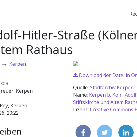
Re
olf-Hitler-Straße (Kölne
Altem Rathaus
→
Kerpen
Download der Datei in Or
303
Quelle:
Stadtarchiv Kerpen
Breuer, Kerpen
Name:
Kerpen b. Köln. Adolf
Stiftskirche und Altem Rath
 Rey, Kerpen
Lizenz:
Creative Commons B
26, 20:22
eiben