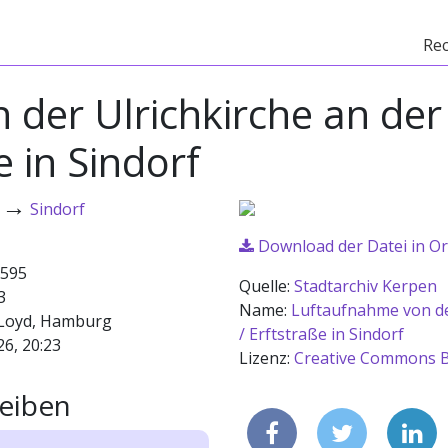
Re
der Ulrichkirche an der
e in Sindorf
→
Sindorf
Download der Datei in Or
595
Quelle:
Stadtarchiv Kerpen
3
Name:
Luftaufnahme von de
Loyd, Hamburg
/ Erftstraße in Sindorf
26, 20:23
Lizenz:
Creative Commons B
eiben