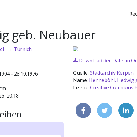
Re
ig geb. Neubauer
→
el
Türnich
Download der Datei in Or
Quelle:
Stadtarchiv Kerpen
1904 - 28.10.1976
Name:
Henneböhl, Hedwig 
Lizenz:
Creative Commons B
1cm
26, 20:18
eiben