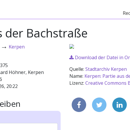
Re
s der Bachstraße
→
Kerpen
Download der Datei in Or
375
Quelle:
Stadtarchiv Kerpen
ard Höhner, Kerpen
Name:
Kerpen: Partie aus d
6
Lizenz:
Creative Commons B
26, 20:22
eiben